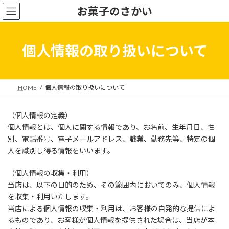
コ
ナ
お菓子のさかい
ン
ビ
テ
ゲ
ン
ー
ツ
シ
個人情報の取り扱いについて
へ
ョ
ス
ン
キ
に
ッ
移
HOME
個人情報の取り扱いについて
プ
動
（個人情報の定義）
個人情報とは、個人に関する情報であり、お名前、生年月日、性
別、電話番号、電子メールアドレス、職業、勤務先等、特定の個
人を識別し得る情報をいいます。
（個人情報の収集・利用）
当店は、以下の目的のため、その範囲内においてのみ、個人情報
を収集・利用いたします。
当店による個人情報の収集・利用は、お客様の自発的な提供によ
るものであり、お客様が個人情報を提供された場合は、当店が本